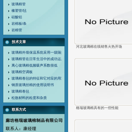
玻璃棉管
橡塑管/毡
硅酸铝
岩棉板/条
岩棉管
技术文章
河北玻璃棉在线销售火热开场
玻璃棉外墙保温系统采用一级隔热材料
玻璃棉管在日常生活中的成功运用
离心玻璃棉低频吸声系数很低
玻璃棉空调板
玻璃棉卷毡的特征和它对应的用途
钢质玻璃丝棉的使用说明书
玻璃棉卷毡
松散材料的粒度和杂质
格瑞玻璃棉具有的一些性能
联系方式