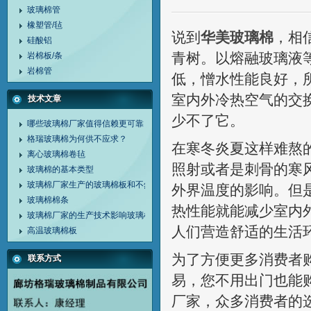
玻璃棉管
橡塑管/毡
说到
华美玻璃棉
，相
硅酸铝
青树。以熔融玻璃液
岩棉板/条
岩棉管
低，憎水性能良好，
室内外冷热空气的交
技术文章
少不了它。
哪些玻璃棉厂家值得信赖更可靠
格瑞玻璃棉为何供不应求？
在寒冬炎夏这样难熬
离心玻璃棉卷毡
照射或者是刺骨的寒
玻璃棉的基本类型
玻璃棉厂家生产的玻璃棉板和不然玻璃棉的作用
外界温度的影响。但
玻璃棉棉条
热性能就能减少室内
玻璃棉厂家的生产技术影响玻璃棉的质量
人们营造舒适的生活
高温玻璃棉板
为了方便更多消费者
联系方式
易，您不用出门也能
厂家，众多消费者的