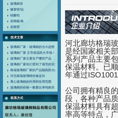
玻璃棉管
橡塑管/毡
硅酸铝
岩棉板/条
岩棉管
技术文章
河北廊坊格瑞
玻璃棉厂家：玻璃棉的当今趋势
是经国家相关
玻璃棉厂家 主导保温防火市场！
系列产品主要
玻璃棉厂家主要生产哪些产品
保温材料。已顺
玻璃棉厂家你们受到了领导的关注！
格瑞玻璃棉厂家的产品隔热防火的性能
年通过ISO10
河北格瑞玻璃棉价格走向
离心玻璃棉的作用和应用范围
玻璃棉的价格一般要比单纯购买
公司拥有精良
段，各种产品
联系方式
保温材料具有
率高等特点，