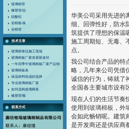
玻璃棉管
橡塑管/毡
华美公司采用先进的
硅酸铝
细、回弹性好，防水
岩棉板/条
岩棉管
筑提供了理想的保温
施工周期短、无毒、
技术文章
点。
玻璃棉卷毡施工现场
玻璃棉板厂家发展新途径
我公司结合产品的特
一年四季中玻璃棉板厂家产品销量变化情况
略，几年来公司凭借
玻璃棉板条
保温材料组成的选择
诚信的行为，铸就了
专业玻璃棉板厂家
全国各主要城市设有
如何选购玻璃棉条
橡塑管/板
现在人们的生活节奏
使用到
玻璃棉板
，外
联系方式
会如此畅销呢。建筑
是开发商还是供应商