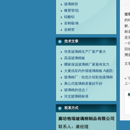
玻璃棉管
橡塑管/毡
玻
硅酸铝
的
岩棉板/条
解
岩棉管
耐
是
技术文章
一
回
华美玻璃棉生产厂家产量大
河
高温玻璃棉板
文章
哪家保温玻璃棉厂家最有实力
大量供应内外墙玻璃棉板 A级防火玻璃棉板
玻璃棉厂：给您介绍彩色玻璃棉
« 
上一
离心式玻璃棉质量好不好
玻璃棉的优点！
河北玻璃棉标准
联系方式