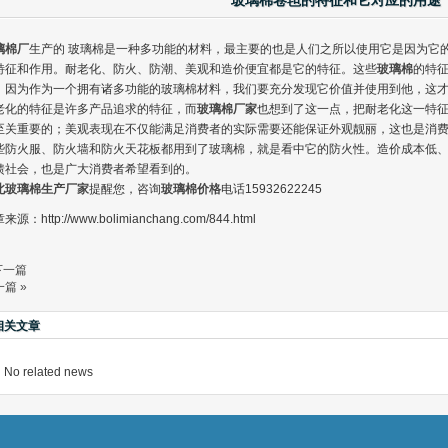
玻璃棉卷毡的特征和它对应的用途
璃棉厂
生产的 玻璃棉是一种多功能的材料，最主要的也是人们之所以使用它是因为它
特征和作用。耐老化、防火、防潮、美观和造价便宜都是它的特征。这些
玻璃棉
的特
。因为作为一个拥有诸多功能的玻璃棉材料，我们要充分发现它价值并使用到他，这
老化的特征是许多产品追求的特征，而
玻璃棉厂家
也想到了这一点，把耐老化这一特
至关重要的；美观表现在不仅能满足消费者的实际需要还能保证外观靓丽，这也是消
些防火服、防火墙和防火天花板都用到了玻璃棉，就是看中它的防火性。造价成本低
馈社会，也是广大消费者希望看到的。
北玻璃棉生产厂家
提醒您，咨询
玻璃棉价格
电话15932622245
来源：http://www.bolimianchang.com/844.html
 高密度玻璃棉板
下一篇
篇 »
相关文章
No related news