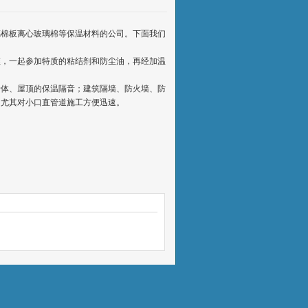
璃棉板离心玻璃棉等保温材料的公司。下面我们
维，一起参加特质的粘结剂和防尘油，再经加温
墙体、屋顶的保温隔音；建筑隔墙、防火墙、防
，尤其对小口直管道施工方便迅速。