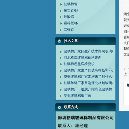
玻璃棉管
橡塑管/毡
河
硅酸铝
就
岩棉板/条
岩
岩棉管
固
岩
技术文章
火
我
玻璃棉厂家的生产技术影响玻璃棉的质量
文章
河北格瑞玻璃棉价格走向
玻璃棉卷毡送检要求
« 
玻璃棉厂家生产的玻璃棉板和不然玻璃棉
上一
华美玻璃棉厂家带您来了解什么是增强玻
玻璃丝绵厂家首选河北格瑞玻璃棉制品有
玻璃棉厂：给您介绍彩色玻璃棉
专业玻璃棉板厂家
联系方式