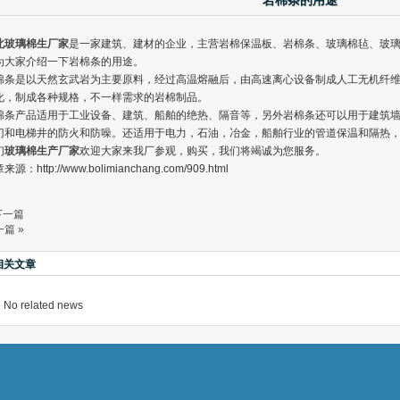
岩棉条的用途
北玻璃棉生厂家
是一家建筑、建材的企业，主营岩棉保温板、岩棉条、玻璃棉毡、玻
为大家介绍一下岩棉条的用途。
棉条是以天然玄武岩为主要原料，经过高温熔融后，由高速离心设备制成人工无机纤
化，制成各种规格，不一样需求的岩棉制品。
棉条产品适用于工业设备、建筑、船舶的绝热、隔音等，另外岩棉条还可以用于建筑
门和电梯井的防火和防噪。还适用于电力，石油，冶金，船舶行业的管道保温和隔热
们
玻璃棉生产厂家
欢迎大家来我厂参观，购买，我们将竭诚为您服务。
来源：http://www.bolimianchang.com/909.html
下一篇
的作用
篇 »
璃纤维材料
限公司
相关文章
No related news