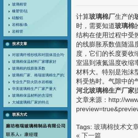
玻璃棉管
橡塑管/毡
计算
玻璃棉厂
生产的
硅酸铝
时，需要知道
玻璃棉
岩棉板/条
岩棉管
结构在使用过程中受
的线膨胀系数值随温
技术文章
度，它们的长度要收缩
对玻璃纤维纱线和对固体混合均化的介绍
室温到液氮温度收缩率
玻璃棉保温材料厂家哪家好
玻璃棉的线膨胀系数
材料大。特别是泡沫
玻璃棉厂家、格瑞玻璃棉生产的没有污染的保温防火吸音材料
料受热时。气隙中的
专业生产防火防水岩棉板
华美玻璃棉生产厂家产量大
河北玻璃棉生产厂家
玻璃棉保温材料的含湿性
文章来源：http://www.b
大城玻璃棉厂家的特点
preview=true&previ
联系方式
Tags:
玻璃棉技术文
« 下一篇