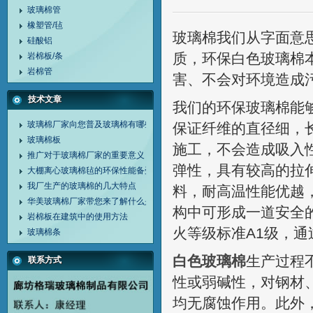
玻璃棉管
橡塑管/毡
玻璃棉我们从字面意
硅酸铝
质，环保白色玻璃棉
岩棉板/条
岩棉管
害、不会对环境造成
技术文章
我们的环保玻璃棉能
玻璃棉厂家向您普及玻璃棉有哪些方面的特点？
保证纤维的直径细，
玻璃棉板
施工，不会造成吸入
推广对于玻璃棉厂家的重要意义
弹性，具有较高的拉
大棚离心玻璃棉毡的环保性能备受关注
我厂生产的玻璃棉的几大特点
料，耐高温性能优越
华美玻璃棉厂家带您来了解什么是增强玻璃纤维材料
构中可形成一道安全
岩棉板在建筑中的使用方法
火等级标准A1级，通过
玻璃棉条
白色玻璃棉
生产过程
联系方式
性或弱碱性，对钢材
均无腐蚀作用。此外