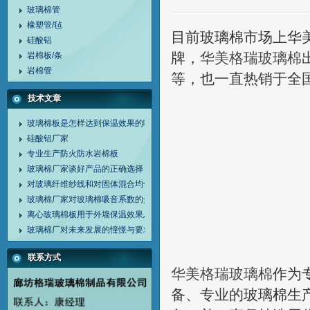
玻璃棉管
橡塑管/毡
目前玻璃棉市场上华
硅酸铝
牌，
华美格瑞玻璃棉
岩棉板/条
岩棉管
等，也一直热销于全
技术文章
玻璃棉板是怎样达到保温效果的呢?
硅酸铝厂家
专业生产防火防水岩棉板
玻璃棉厂家谈好产品的正确选择
对玻璃纤维纱线和对固体混合均化的介绍
玻璃棉厂家对玻璃棉吸音系数的介绍
离心玻璃棉板用于外墙保温效果总结
玻璃棉厂对未来发展的憧憬与要求
联系方式
华美格瑞玻璃棉
作为
备、专业的玻璃棉生