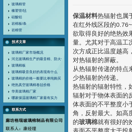
玻璃棉管
橡塑管/毡
保温材料
热辐射也属于
硅酸铝
在红外线区段的0.76
岩棉板/条
岩棉管
欲取得良好的绝热效
量。尤其对于高温工
技术文章
次方成正比温度越高
玻璃棉厂家市场概况
对热辐射的屏蔽。
河北玻璃棉生产的吸音棉、防火保温玻璃棉板
玻璃棉板
从热辐射传递的特点
玻璃棉吸音良好的表现有什么
少热辐射的传递。
玻璃棉的价格一般要比单纯购买
绝热真空玻璃棉卷毡价格
热辐射的辐射特性，
华美玻璃棉厂家
辐射对于物体表面的
哪家保温玻璃棉厂家最有实力
体表面的不平整度小
联系方式
角，反射最大。如高
的
玻璃棉
就有很好的效
表面不平整度大于投