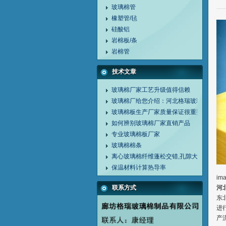
玻璃棉管
橡塑管/毡
硅酸铝
岩棉板/条
岩棉管
技术文章
玻璃棉厂家工艺升级值得信赖
玻璃棉厂给您介绍：河北格瑞玻璃棉厂
玻璃棉板生产厂家质量保证很重要
如何辨别玻璃棉厂家直销产品
专业玻璃棉板厂家
玻璃棉棉条
离心玻璃棉纤维蓬松交错,孔隙大,是典型的
保温材料计算热导率
ima
联系方式
河
东
进
产